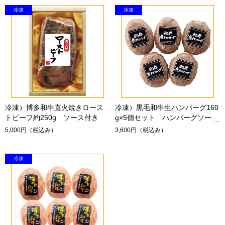
冷凍）博多和牛直火焼きロース
冷凍）黒毛和牛生ハンバーグ160
トビーフ約250g ソース付き
g×5個セット ハンバーグソース
付き
5,000円
（税込み）
3,600円
（税込み）