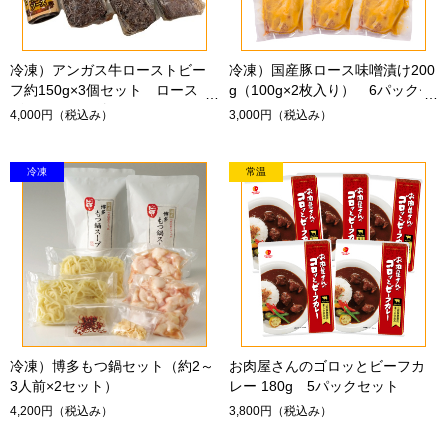
冷凍）アンガス牛ローストビー
冷凍）国産豚ロース味噌漬け200
フ約150g×3個セット ロースト
g（100g×2枚入り） 6パックセ
ビーフソース付き
ット
4,000円
（税込み）
3,000円
（税込み）
冷凍）博多もつ鍋セット（約2～
お肉屋さんのゴロッとビーフカ
3人前×2セット）
レー 180g 5パックセット
4,200円
（税込み）
3,800円
（税込み）